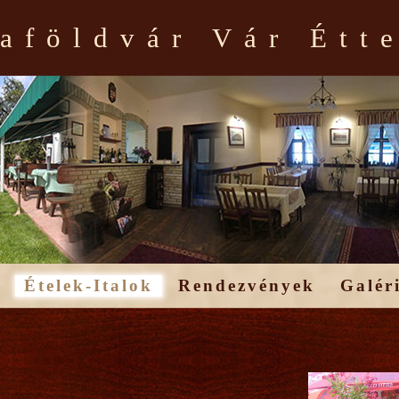
aföldvár Vár Étt
Ételek-Italok
Rendezvények
Galér