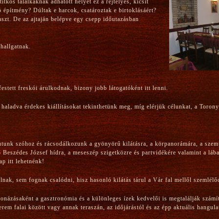
tkos találkáknak adhatott helyet ez a rejtélyes, kicsit
 építmény? Dúltak e harcok, csatároztak e birtoklásáért?
zt. De az ajtaján belépve egy csepp időutazásban
hallgatnak.
festett freskói árulkodnak, bizony jobb látogatóként itt lenni.
haladva érdekes kiállításokat tekinthetünk meg, míg elérjük célunkat, a Torony 
jutunk szóhoz és rácsodálkozunk a gyönyörű kilátásra, a körpanorámára, a szem
lő Beszédes József hídra, a meseszép szigetközre és partvidékére valamint a láb
p itt lehetnénk!
nak, sem fognak csalódni, hisz hasonló kilátás tárul a Vár fal mellől szemlélő
zásaként a gasztronómia és a különleges ízek kedvelői is megtalálják számít
erem falai között vagy annak teraszán, az időjárástól és az épp aktuális hangul