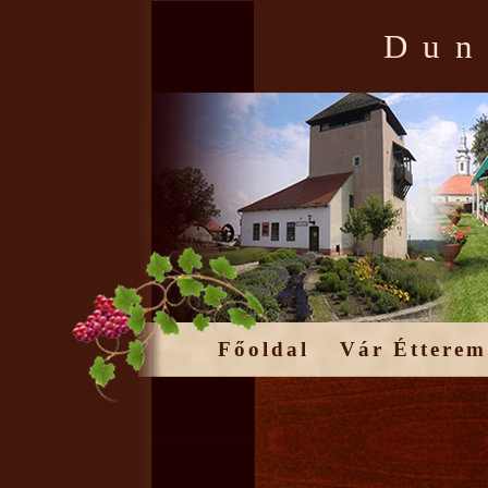
Dun
Főoldal
Vár Étterem