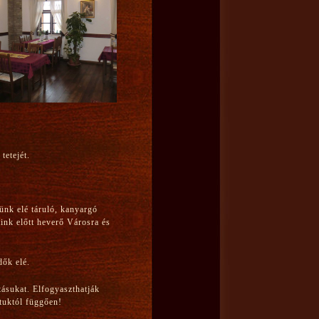
tetejét.
ünk elé táruló, kanyargó
aink előtt heverő Városra és
dők elé.
ásukat. Elfogyaszthatják
atuktól függően!