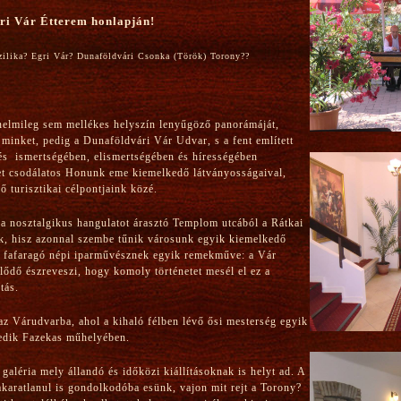
ri Vár Étterem honlapján!
ilika? Egri Vár? Dunaföldvári Csonka (Török) Torony??
énelmileg sem mellékes helyszín lenyűgöző panorámáját,
minket, pedig a Dunaföldvári Vár Udvar, s a fent említett
s ismertségében, elismertségében és hírességében
et csodálatos Honunk eme kiemelkedő látványosságaival,
 turisztikai célpontjaink közé.
 a nosztalgikus hangulatot árasztó Templom utcából a Rátkai
k, hisz azonnal szembe tűnik városunk egyik kiemelkedő
n fafaragó népi iparművésznek egyik remekműve: a Vár
ődő észreveszi, hogy komoly történetet mesél el ez a
tás.
az Várudvarba, ahol a kihaló félben lévő ősi mesterség egyik
edik Fazekas műhelyében.
 galéria mely állandó és időközi kiállításoknak is helyt ad. A
 akaratlanul is gondolkodóba esünk, vajon mit rejt a Torony?