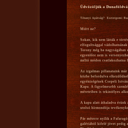
Üdvözöljük a Dunaföldvá
Tihanyi Apátság? Esztergomi Baz
Miért ne?
Sokan, kik nem látták e tört
elfogultsággal vádolhatnának 
Torony még ha nagyságában é
egyenlőre nem is versenyezh
méltó módon csatlakozhatna fő
Az izgalmas pillanataink már
közbe befordulva elkezdődne
egyéniségének Csepeli Istvá
Kapu. A figyelmesebb szemlél
méreteiben is tekintélyes alko
A kapu alatt áthaladva érünk 
utolsó hírmondója tevékenyk
Pár méterre nyílik a Fafaragó
galériából kifelé jövet pedig