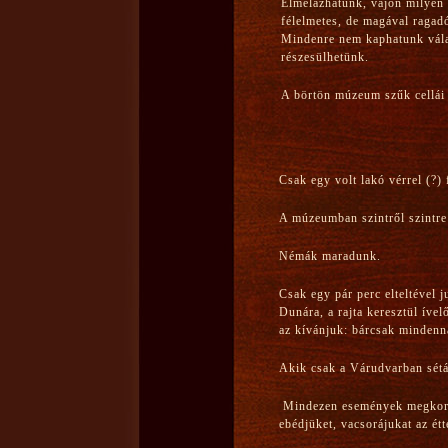
Elmélázhatunk, vajon milyen ti
félelmetes, de magával ragadó
Mindenre nem kaphatunk válas
részesülhetünk.
A börtön múzeum szűk cellái 
Csak egy volt lakó vérrel (?) 
A múzeumban szintről szintre 
Némák maradunk.
Csak egy pár perc elteltével 
Dunára, a rajta keresztül íve
az kívánjuk: bárcsak mindenna
Akik csak a Várudvarban sétál
Mindezen események megkoroná
ebédjüket, vacsorájukat az étt